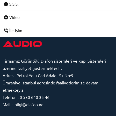
S.S.S.
Video
İletişim
Firmamız
Görüntülü Diafon sistemleri ve Kapı Sistemleri
üzerine faaliyet göstermektedir.
Adres : Petrol Yolu Cad.Adalet Sk.No:9
Audio Görüntülü Diafon
Ümraniye İstanbul adresinde faaliyetlerimize devam
Sistemleri
etmekteyiz.
Telefon : 0 530 640 35 46
Mail. : bilgi@diafon.net