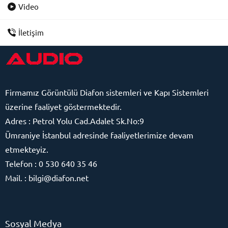
Video
İletişim
Firmamız
Görüntülü Diafon sistemleri ve Kapı Sistemleri
üzerine faaliyet göstermektedir.
Adres : Petrol Yolu Cad.Adalet Sk.No:9
Audio Görüntülü Diafon
Ümraniye İstanbul adresinde faaliyetlerimize devam
Sistemleri
etmekteyiz.
Telefon : 0 530 640 35 46
Mail. : bilgi@diafon.net
Cevap Yaz
Sosyal Medya