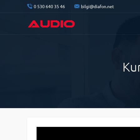
0 530 640 35 46
bilgi@diafon.net
Ku