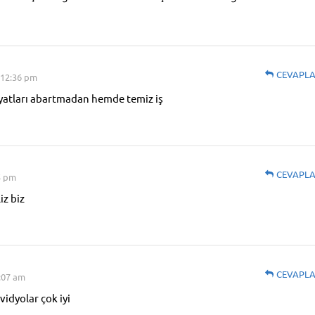
CEVAPL
 12:36 pm
yatları abartmadan hemde temiz iş
CEVAPL
5 pm
iz biz
CEVAPL
:07 am
vidyolar çok iyi