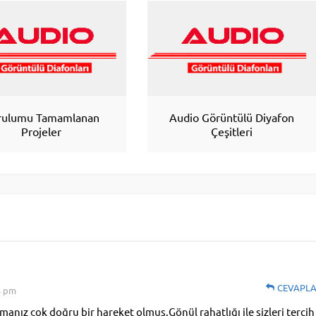
rulumu Tamamlanan
Audio Görüntülü Diyafon
Projeler
Çeşitleri
CEVAPL
4 pm
şmanız çok doğru bir hareket olmuş.Gönül rahatlığı ile sizleri tercih