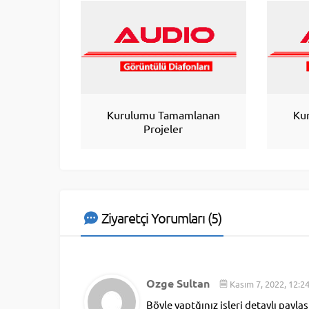
Kurulumu Tamamlanan
Ku
Projeler
Ziyaretçi Yorumları (5)
Ozge Sultan
Kasım 7, 2022, 12:2
Böyle yaptğınız işleri detaylı payla