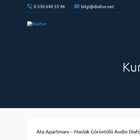
0 530 640 35 46
bilgi@diafon.net
Ku
Ata Apartmanı – Maslak Görüntülü Audio Diafon