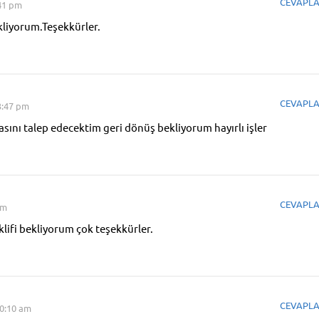
CEVAPL
:41 pm
kliyorum.Teşekkürler.
CEVAPL
3:47 pm
ını talep edecektim geri dönüş bekliyorum hayırlı işler
CEVAPL
am
lifi bekliyorum çok teşekkürler.
CEVAPL
10:10 am