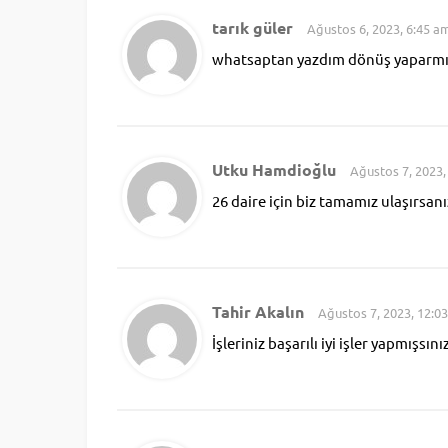
tarık güler
Ağustos 6, 2023, 6:45 a
whatsaptan yazdım dönüş yaparmı
Utku Hamdioğlu
Ağustos 7, 2023,
26 daire için biz tamamız ulaşırsanı
Tahir Akalın
Ağustos 7, 2023, 12:0
İşleriniz başarılı iyi işler yapmışsını