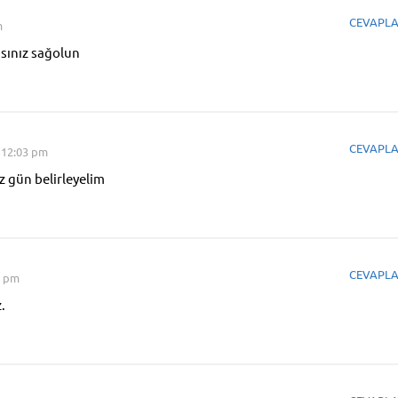
CEVAPL
m
sınız sağolun
CEVAPL
 12:03 pm
z gün belirleyelim
CEVAPL
3 pm
z.