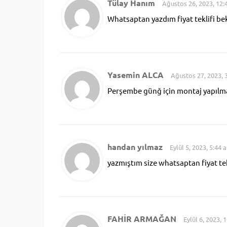
Tülay Hanım
Ağustos 26, 2023, 12
Whatsaptan yazdım fiyat teklifi be
Yasemin ALCA
Ağustos 27, 2023, 
Perşembe günğ için montaj yapılmas
handan yılmaz
Eylül 5, 2023, 5:44 
yazmıştım size whatsaptan fiyat tek
FAHİR ARMAĞAN
Eylül 6, 2023, 