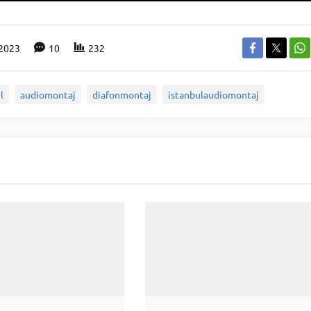
.2023
10
232
l
audiomontaj
diafonmontaj
istanbulaudiomontaj