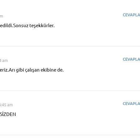
CEVAPL
am
ledildi.Sonsuz teşekkürler.
CEVAPL
44 am
iz.Arı gibi çalışan ekibine de.
CEVAPL
6:45 am
 SİZDEN