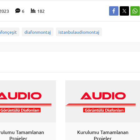
.2023
6
182
afonçeşit
diafonmontaj
istanbulaudiomontaj
rulumu Tamamlanan
Kurulumu Tamamlanan
Projeler
Projeler