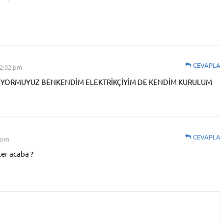
CEVAPL
12:02 pm
LİYORMUYUZ BENKENDİM ELEKTRİKÇİYİM DE KENDİM KURULUM
CEVAPL
2 pm
ter acaba ?