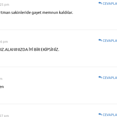
CEVAPL
:25 pm
rtman sakinleride gayet memnun kaldılar.
CEVAPL
:26 pm
.ALANINIZDA İYİ BİR EKİPSİNİZ.
CEVAPL
pm
den
CEVAPL
:27 pm