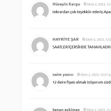
Hüseyin Kargu
Ekim 2, 2023, 12
tekrardan çok teşekkür ederiz.Apa
HAYRİYE ŞAR
Ekim 2, 2023, 12
SAATLER İÇERSİNDE TAMAMLADINIZ
naim yazıcı
Ekim 2, 2023, 12:27 
12 daire fiyatı almak istiyorum siz
kenan eskimez
Ekim 2, 2023, 12