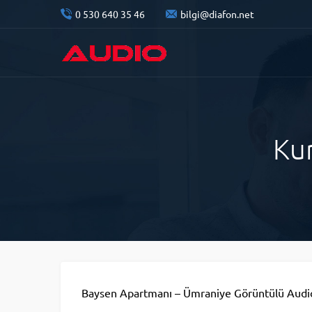
0 530 640 35 46
bilgi@diafon.net
Ku
Baysen Apartmanı – Ümraniye Görüntülü Audio 