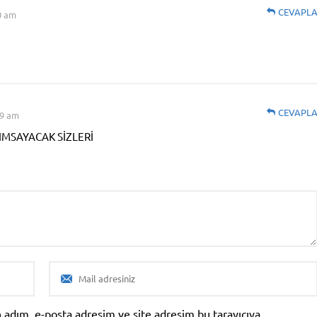
CEVAPL
0 am
CEVAPL
09 am
IMSAYACAK SİZLERİ
 adım, e-posta adresim ve site adresim bu tarayıcıya