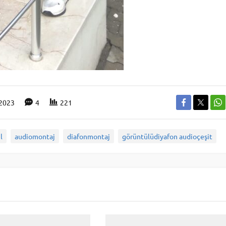
.2023
4
221
l
audiomontaj
diafonmontaj
görüntülüdiyafon audioçeşit