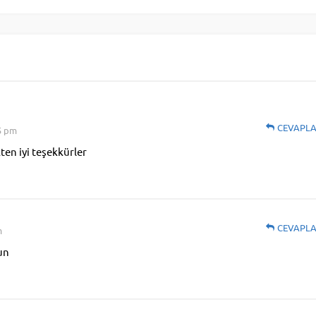
CEVAPL
35 pm
ten iyi teşekkürler
CEVAPL
m
un