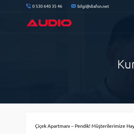
0 530 640 35 46
bilgi@diafon.net
Ku
Çiçek Apartmanı – Pendik! Müşterilerimize Hayı