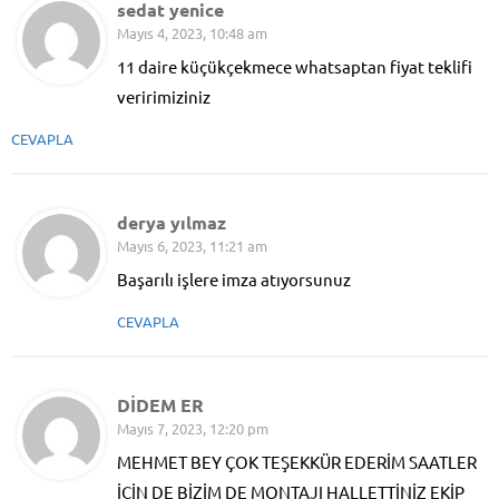
sedat yenice
Mayıs 4, 2023, 10:48 am
11 daire küçükçekmece whatsaptan fiyat teklifi
veririmiziniz
CEVAPLA
derya yılmaz
Mayıs 6, 2023, 11:21 am
Başarılı işlere imza atıyorsunuz
CEVAPLA
DİDEM ER
Mayıs 7, 2023, 12:20 pm
MEHMET BEY ÇOK TEŞEKKÜR EDERİM SAATLER
İÇİN DE BİZİM DE MONTAJI HALLETTİNİZ EKİP