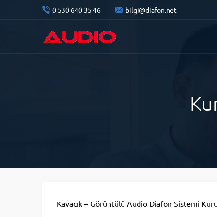
0 530 640 35 46
bilgi@diafon.net
Ku
Kavacık – Görüntülü Audio Diafon Sistemi Kurul