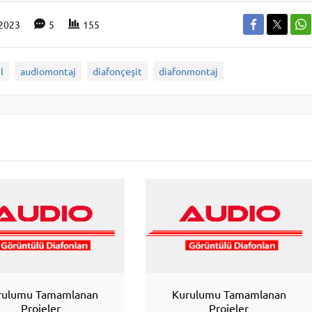
.2023
5
155
l
audiomontaj
diafonçeşit
diafonmontaj
rulumu Tamamlanan
Kurulumu Tamamlanan
Projeler
Projeler