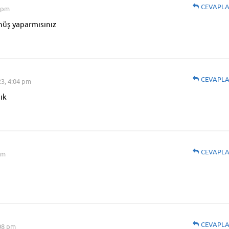
CEVAPL
3 pm
üş yaparmısınız
CEVAPL
23, 4:04 pm
ık
CEVAPL
pm
CEVAPL
:08 pm