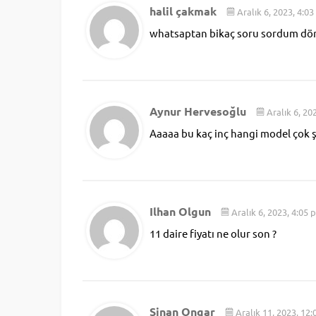
halil çakmak
Aralık 6, 2023, 4:0
whatsaptan bikaç soru sordum dön
Aynur Hervesoğlu
Aralık 6, 20
Aaaaa bu kaç inç hangi model çok ş
Ilhan Olgun
Aralık 6, 2023, 4:05 
11 daire fiyatı ne olur son ?
Sinan Ongar
Aralık 11, 2023, 12